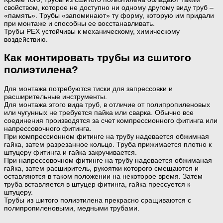
свойством, которое не доступно ни одному другому виду труб –
«память». Трубы «запоминают» ту форму, которую им придали
при монтаже и способны ее восстанавливать.
Трубы РЕХ устойчивы к механическому, химическому
воздействию.
Как монтировать трубы из сшитого
полиэтилена?
Для монтажа потребуются тиски для запрессовки и
расширительные инструменты.
Для монтажа этого вида труб, в отличие от полипропиленовых
или чугунных не требуется пайка или сварка. Обычно все
соединения производятся за счет компрессионного фитинга или
напрессовочного фитинга.
При компрессионном фитинге на трубу надевается обжимная
гайка, затем разрезанное кольцо. Труба прижимается плотно к
штуцеру фитинга и гайка закручивается.
При напрессовочном фитинге на трубу надевается обжиманая
гайка, затем расширитель, рукоятки которого смещаются и
оставляются в таком положении на некоторое время. Затем
труба вставляется в штуцер фитинга, гайка прессуется к
штуцеру.
Трубы из шитого полиэтилена прекрасно сращиваются с
полипропиленовыми, медными трубами.